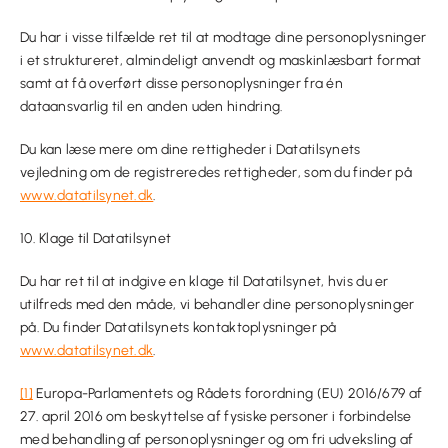
Du har i visse tilfælde ret til at modtage dine personoplysninger
i et struktureret, almindeligt anvendt og maskinlæsbart format
samt at få overført disse personoplysninger fra én
dataansvarlig til en anden uden hindring.
Du kan læse mere om dine rettigheder i Datatilsynets
vejledning om de registreredes rettigheder, som du finder på
www.datatilsynet.dk
.
10. Klage til Datatilsynet
Du har ret til at indgive en klage til Datatilsynet, hvis du er
utilfreds med den måde, vi behandler dine personoplysninger
på. Du finder Datatilsynets kontaktoplysninger på
www.datatilsynet.dk
.
[1]
Europa-Parlamentets og Rådets forordning (EU) 2016/679 af
27. april 2016 om beskyttelse af fysiske personer i forbindelse
med behandling af personoplysninger og om fri udveksling af