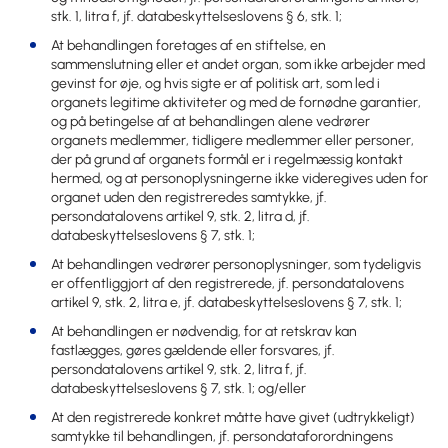
stk. 1, litra f, jf. databeskyttelseslovens § 6, stk. 1;
At behandlingen foretages af en stiftelse, en
sammenslutning eller et andet organ, som ikke arbejder med
gevinst for øje, og hvis sigte er af politisk art, som led i
organets legitime aktiviteter og med de fornødne garantier,
og på betingelse af at behandlingen alene vedrører
organets medlemmer, tidligere medlemmer eller personer,
der på grund af organets formål er i regelmæssig kontakt
hermed, og at personoplysningerne ikke videregives uden for
organet uden den registreredes samtykke, jf.
persondatalovens artikel 9, stk. 2, litra d, jf.
databeskyttelseslovens § 7, stk. 1;
At behandlingen vedrører personoplysninger, som tydeligvis
er offentliggjort af den registrerede, jf. persondatalovens
artikel 9, stk. 2, litra e, jf. databeskyttelseslovens § 7, stk. 1;
At behandlingen er nødvendig, for at retskrav kan
fastlægges, gøres gældende eller forsvares, jf.
persondatalovens artikel 9, stk. 2, litra f, jf.
databeskyttelseslovens § 7, stk. 1; og/eller
At den registrerede konkret måtte have givet (udtrykkeligt)
samtykke til behandlingen, jf. persondataforordningens