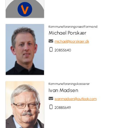
Kommuneforeningsnæstformand
Michael Porskær
michael@porskaer.dk
20855640
Kommuneforeningskasserer
Ivan Madsen
ivanmadsen@outlook.com
20885649