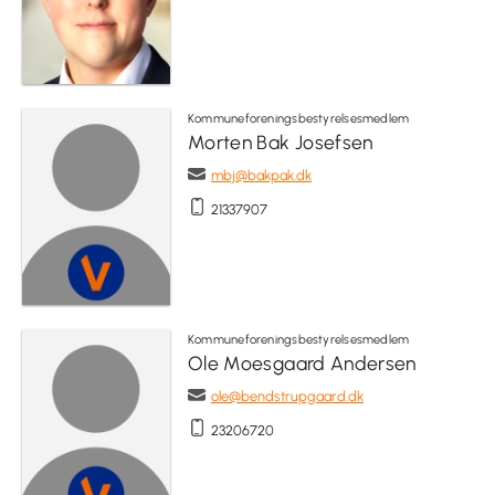
Kommuneforeningsbestyrelsesmedlem
Morten Bak Josefsen
mbj@bakpak.dk
21337907
Kommuneforeningsbestyrelsesmedlem
Ole Moesgaard Andersen
ole@bendstrupgaard.dk
23206720