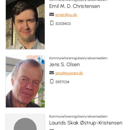
Emil M. D. Christensen
emdc@vu.dk
50531403
Kommuneforeningsbestyrelsesmedlem
Jens S. Olsen
jens@isoware.dk
51197034
Kommuneforeningsbestyrelsesmedlem
Laurids Skak Østrup-Kristensen