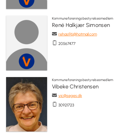
Kommuneforeningsbestyrelsesmedlem
René Halkjær Simonsen
rehasi96@hotmail.com
20567477
Kommuneforeningsbestyrelsesmedlem
Vibeke Christensen
vic@seges.dk
30921723