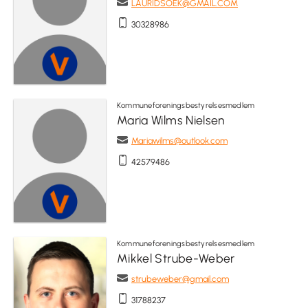
LAURIDSOEK@GMAIL.COM
30328986
Kommuneforeningsbestyrelsesmedlem
Maria Wilms Nielsen
Mariawilms@outlook.com
42579486
Kommuneforeningsbestyrelsesmedlem
Mikkel Strube-Weber
strubeweber@gmail.com
31788237