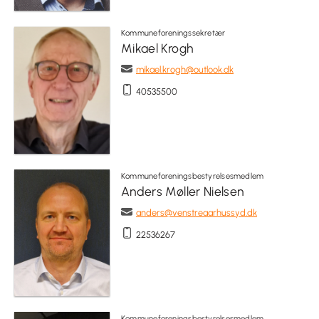
Kommuneforeningssekretær
Mikael Krogh
mikael.krogh@outlook.dk
40535500
Kommuneforeningsbestyrelsesmedlem
Anders Møller Nielsen
anders@venstreaarhussyd.dk
22536267
Kommuneforeningsbestyrelsesmedlem