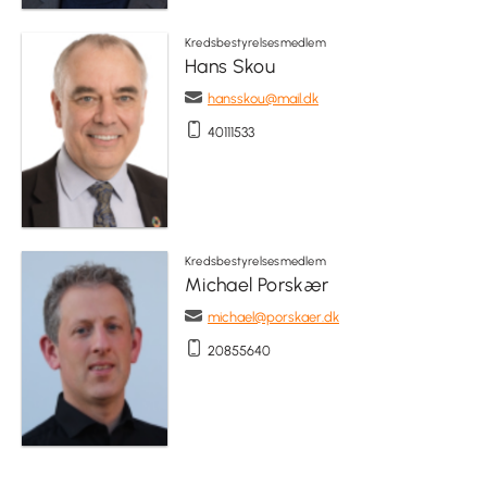
Kredsbestyrelsesmedlem
Hans Skou
hansskou@mail.dk
40111533
Kredsbestyrelsesmedlem
Michael Porskær
michael@porskaer.dk
20855640