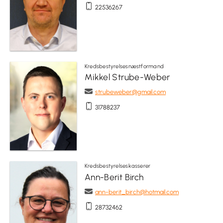
22536267
Kredsbestyrelsesnæstformand
Mikkel Strube-Weber
strubeweber@gmail.com
31788237
Kredsbestyrelseskasserer
Ann-Berit Birch
ann-berit_birch@hotmail.com
28732462