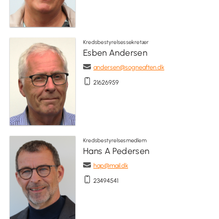
Kredsbestyrelsessekretær
Esben Andersen
andersen@sogneaften.dk
21626959
Kredsbestyrelsesmedlem
Hans A Pedersen
hap@mail.dk
23494541