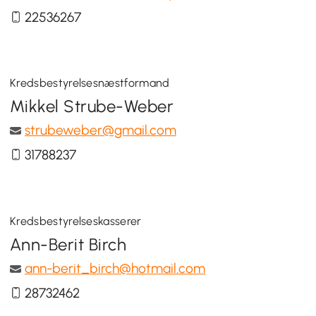
22536267
Kredsbestyrelsesnæstformand
Mikkel Strube-Weber
strubeweber@gmail.com
31788237
Kredsbestyrelseskasserer
Ann-Berit Birch
ann-berit_birch@hotmail.com
28732462