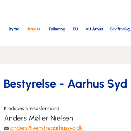
r
Byråd
Kredse
Folketing
EU
VU Århus
Bliv frivillig
Bestyrelse - Aarhus Syd
Kredsbestyrelsesformand
Anders Møller Nielsen
anders@venstreaarhussyd.dk