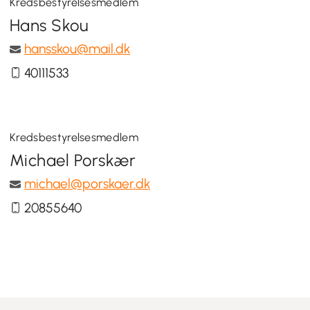
Kredsbestyrelsesmedlem
Hans Skou
hansskou@mail.dk
40111533
Kredsbestyrelsesmedlem
Michael Porskær
michael@porskaer.dk
20855640