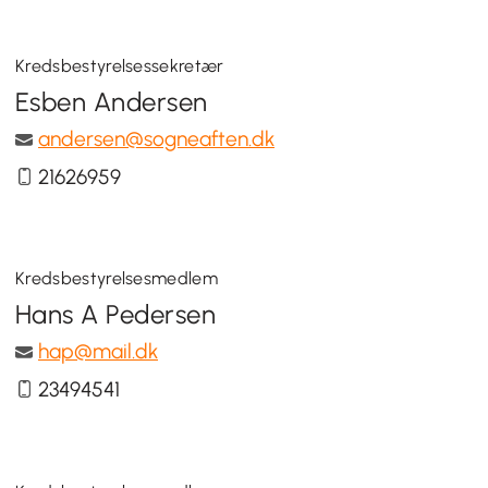
Kredsbestyrelsessekretær
Esben Andersen
andersen@sogneaften.dk
21626959
Kredsbestyrelsesmedlem
Hans A Pedersen
hap@mail.dk
23494541